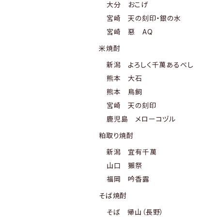
大分 おこげ
宮崎 天の刻印・銀の水
宮崎 惡 AQ
米焼酎
新潟 よろしく千萬あるべし
熊本 大石
熊本 鳥飼
宮崎 天の刻印
鹿児島 メローコヅル
粕取り焼酎
新潟 宜有千萬
山口 獺祭
福岡 吟香露
そば焼酎
そば 帰山（長野）