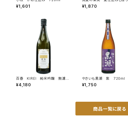
て 純米吟醸 無濾過生原
¥1,601
¥1,870
20ml
百春 KIREI 純米吟醸 無濾過
やきいも黒瀬 紫 720ml
生原酒 直汲み 1.8L
¥4,180
¥1,750
商品一覧に戻る