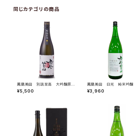
同じカテゴリの商品
鳳凰美田 別誂至高 大吟醸原
鳳凰美田 日光 純米吟醸
酒 瓶燗火入 【専用化粧箱付】
過本生 1.8L
¥5,500
¥3,960
720ml