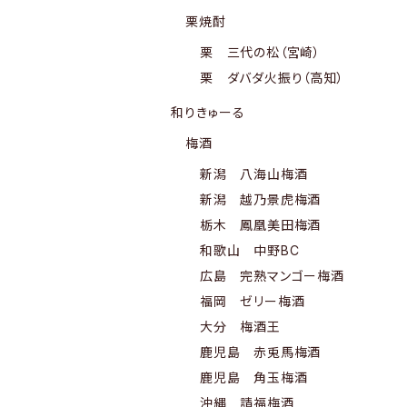
栗焼酎
栗 三代の松（宮崎）
栗 ダバダ火振り（高知）
和りきゅーる
梅酒
新潟 八海山梅酒
新潟 越乃景虎梅酒
栃木 鳳凰美田梅酒
和歌山 中野BC
広島 完熟マンゴー梅酒
福岡 ゼリー梅酒
大分 梅酒王
鹿児島 赤兎馬梅酒
鹿児島 角玉梅酒
沖縄 請福梅酒