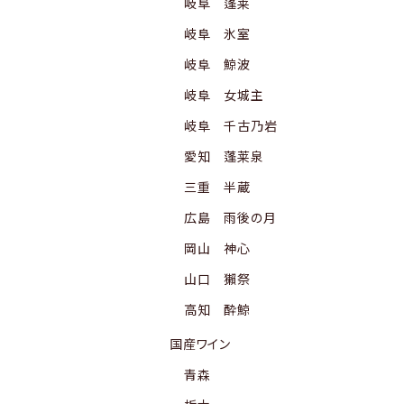
岐阜 蓬莱
岐阜 氷室
岐阜 鯨波
岐阜 女城主
岐阜 千古乃岩
愛知 蓬莱泉
三重 半蔵
広島 雨後の月
岡山 神心
山口 獺祭
高知 酔鯨
国産ワイン
青森