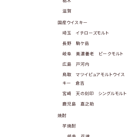
栃木
滋賀
国産ウイスキー
埼玉 イチローズモルト
長野 駒ケ岳
岐阜 美濃養老 ピークモルト
広島 戸河内
鳥取 マツイピュアモルトウイス
キー 倉吉
宮崎 天の刻印 シングルモルト
鹿児島 嘉之助
焼酎
芋焼酎
岐阜 花魂