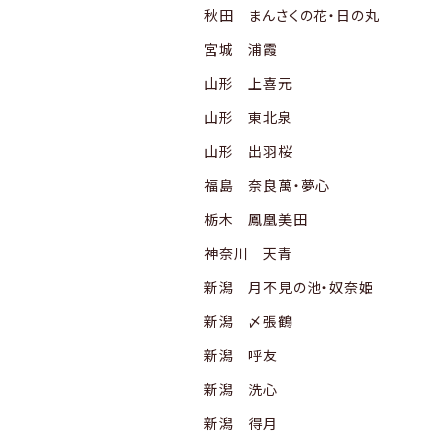
秋田 まんさくの花・日の丸
宮城 浦霞
山形 上喜元
山形 東北泉
山形 出羽桜
福島 奈良萬・夢心
栃木 鳳凰美田
神奈川 天青
新潟 月不見の池・奴奈姫
新潟 〆張鶴
新潟 呼友
新潟 洗心
新潟 得月