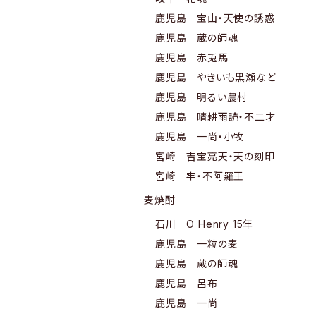
鹿児島 宝山・天使の誘惑
鹿児島 蔵の師魂
鹿児島 赤兎馬
鹿児島 やきいも黒瀬など
鹿児島 明るい農村
鹿児島 晴耕雨読・不二才
鹿児島 一尚・小牧
宮崎 吉宝亮天・天の刻印
宮崎 牢・不阿羅王
麦焼酎
石川 O Henry 15年
鹿児島 一粒の麦
鹿児島 蔵の師魂
鹿児島 呂布
鹿児島 一尚