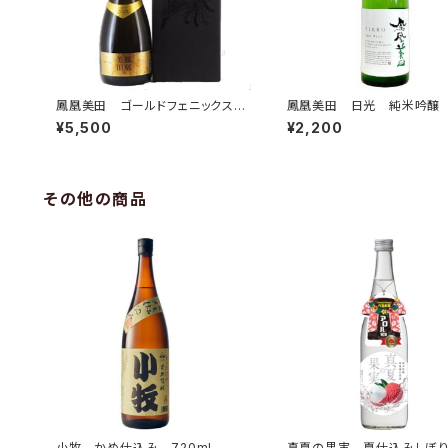
鳳凰美田 ゴールドフェニックス
鳳凰美田 日光 純米吟醸
純米大吟醸 750ml
過本生 720ml
¥5,500
¥2,200
その他の商品
小牧 かめ仕込み 720ml
真夏の果実 夏仕込みしぼ