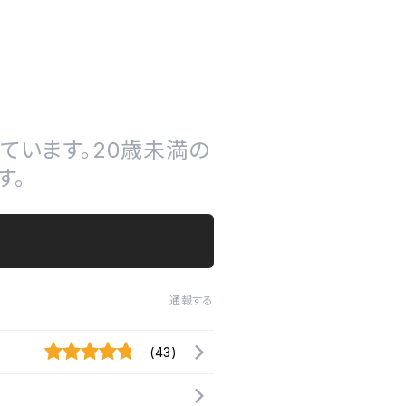
ています。20歳未満の
す。
通報する
(43)