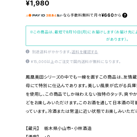
¥1,980
¥660
なら
手数料無料で
月々
から
※この商品は、最短で8月10日(月)にお届けします（お届け先
があります）。
別途送料がかかります。
送料を確認する
¥15,000以上のご注文で国内送料が無料になります。
鳳凰美田シリーズの中でも一線を画すこの商品は、友情蔵
母にて特別に仕込んであります。美しい風景が広がる兵
を使用し、この商品でしか味わえない独特のタッチ、爽や
どをお楽しみいただけます。このお酒を通して日本酒の可
っています。冷酒または常温に近い状態でお楽しみいただ
【蔵元】 栃木県小山市・小林酒造
【酒度】 +0