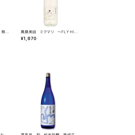
 無濾
鳳凰美田 ミクマリ ～FLY HIG
H～ THE2nd 純米大吟醸生
¥1,870
酒 720ml
りた
蓬莱泉 和 純米吟醸 熟成生