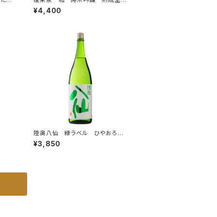
酒 7
酒 1.8L
¥4,400
陸奥八仙 緑ラベル ひやおろ
し 特別純米 1.8L
¥3,850