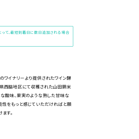
によって、最短到着日に数日追加される場合
のワイナリーより提供されたワイン酵
庫県西脇地区にて収穫された山田錦米
かな酸味、果実のような熟した甘味な
能性をもっと感じていただければと願
けます。