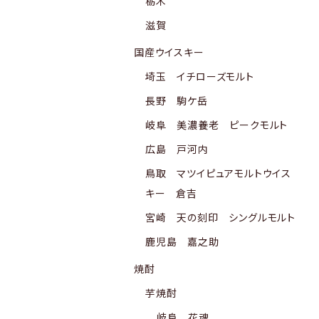
栃木
滋賀
国産ウイスキー
埼玉 イチローズモルト
長野 駒ケ岳
岐阜 美濃養老 ピークモルト
広島 戸河内
鳥取 マツイピュアモルトウイス
キー 倉吉
宮崎 天の刻印 シングルモルト
鹿児島 嘉之助
焼酎
芋焼酎
岐阜 花魂