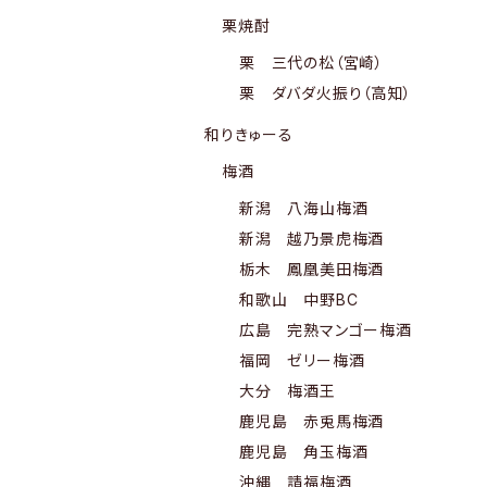
栗焼酎
栗 三代の松（宮崎）
栗 ダバダ火振り（高知）
和りきゅーる
梅酒
新潟 八海山梅酒
新潟 越乃景虎梅酒
栃木 鳳凰美田梅酒
和歌山 中野BC
広島 完熟マンゴー梅酒
福岡 ゼリー梅酒
大分 梅酒王
鹿児島 赤兎馬梅酒
鹿児島 角玉梅酒
沖縄 請福梅酒