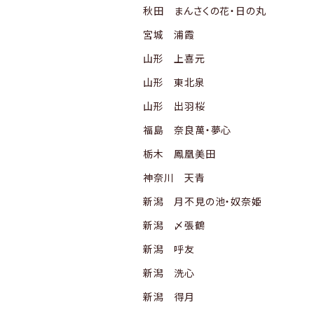
秋田 まんさくの花・日の丸
宮城 浦霞
山形 上喜元
山形 東北泉
山形 出羽桜
福島 奈良萬・夢心
栃木 鳳凰美田
神奈川 天青
新潟 月不見の池・奴奈姫
新潟 〆張鶴
新潟 呼友
新潟 洗心
新潟 得月