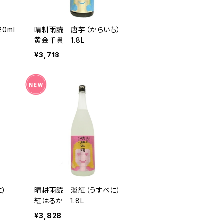
0ml
晴耕雨読 唐芋（からいも）
黄金千貫 1.8L
¥3,718
に）
晴耕雨読 淡紅（うすべに）
紅はるか 1.8L
¥3,828