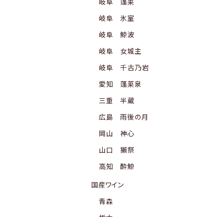
岐阜 蓬莱
岐阜 氷室
岐阜 鯨波
岐阜 女城主
岐阜 千古乃岩
愛知 蓬莱泉
三重 半蔵
広島 雨後の月
岡山 神心
山口 獺祭
高知 酔鯨
国産ワイン
青森