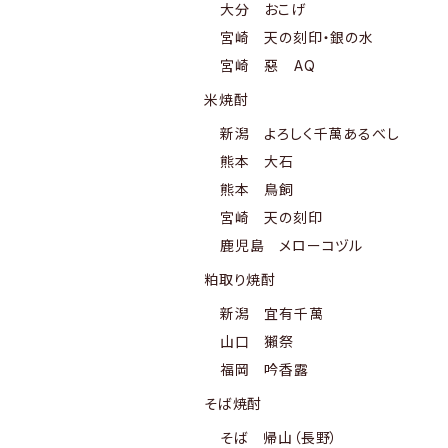
大分 おこげ
宮崎 天の刻印・銀の水
宮崎 惡 AQ
米焼酎
新潟 よろしく千萬あるべし
熊本 大石
熊本 鳥飼
宮崎 天の刻印
鹿児島 メローコヅル
粕取り焼酎
新潟 宜有千萬
山口 獺祭
福岡 吟香露
そば焼酎
そば 帰山（長野）