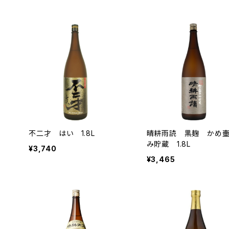
不二才 はい 1.8L
晴耕雨読 黒麹 かめ
み貯蔵 1.8L
¥3,740
¥3,465