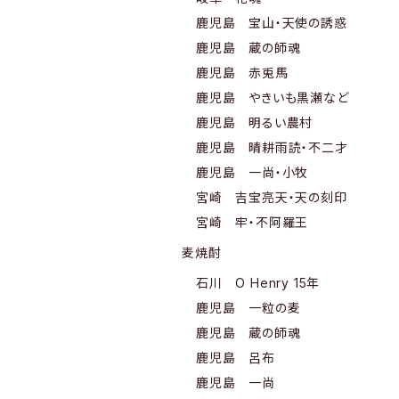
鹿児島 宝山・天使の誘惑
鹿児島 蔵の師魂
鹿児島 赤兎馬
鹿児島 やきいも黒瀬など
鹿児島 明るい農村
鹿児島 晴耕雨読・不二才
鹿児島 一尚・小牧
宮崎 吉宝亮天・天の刻印
宮崎 牢・不阿羅王
麦焼酎
石川 O Henry 15年
鹿児島 一粒の麦
鹿児島 蔵の師魂
鹿児島 呂布
鹿児島 一尚