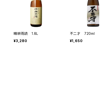
晴耕雨読 1.8L
不二才 720ml
¥3,280
¥1,650