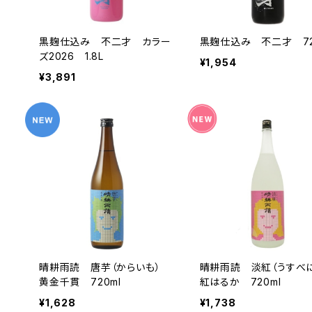
黒麹仕込み 不二才 カラー
黒麹仕込み 不二才 72
ズ2026 1.8L
¥1,954
¥3,891
晴耕雨読 唐芋（からいも）
晴耕雨読 淡紅（うすべ
黄金千貫 720ml
紅はるか 720ml
¥1,628
¥1,738