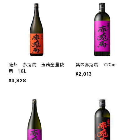
薩州 赤兎馬 玉茜全量使
紫の赤兎馬 720ml
用 1.8L
¥2,013
¥3,828