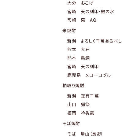
大分 おこげ
宮崎 天の刻印・銀の水
宮崎 惡 AQ
米焼酎
新潟 よろしく千萬あるべし
熊本 大石
熊本 鳥飼
宮崎 天の刻印
鹿児島 メローコヅル
粕取り焼酎
新潟 宜有千萬
山口 獺祭
福岡 吟香露
そば焼酎
そば 帰山（長野）