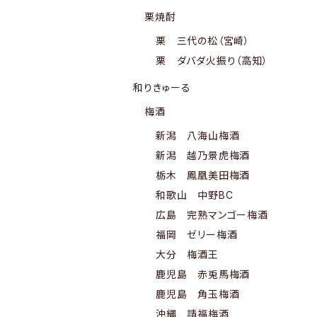
栗焼酎
栗 三代の松（宮崎）
栗 ダバダ火振り（高知）
和りきゅーる
梅酒
新潟 八海山梅酒
新潟 越乃景虎梅酒
栃木 鳳凰美田梅酒
和歌山 中野BC
広島 完熟マンゴー梅酒
福岡 ゼリー梅酒
大分 梅酒王
鹿児島 赤兎馬梅酒
鹿児島 角玉梅酒
沖縄 請福梅酒