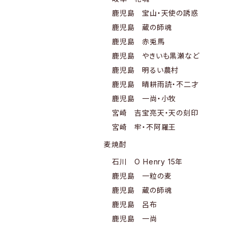
鹿児島 宝山・天使の誘惑
鹿児島 蔵の師魂
鹿児島 赤兎馬
鹿児島 やきいも黒瀬など
鹿児島 明るい農村
鹿児島 晴耕雨読・不二才
鹿児島 一尚・小牧
宮崎 吉宝亮天・天の刻印
宮崎 牢・不阿羅王
麦焼酎
石川 O Henry 15年
鹿児島 一粒の麦
鹿児島 蔵の師魂
鹿児島 呂布
鹿児島 一尚