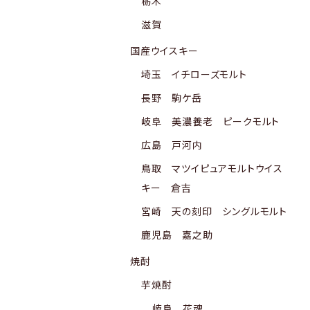
栃木
滋賀
国産ウイスキー
埼玉 イチローズモルト
長野 駒ケ岳
岐阜 美濃養老 ピークモルト
広島 戸河内
鳥取 マツイピュアモルトウイス
キー 倉吉
宮崎 天の刻印 シングルモルト
鹿児島 嘉之助
焼酎
芋焼酎
岐阜 花魂