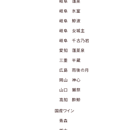
岐阜 蓬莱
岐阜 氷室
岐阜 鯨波
岐阜 女城主
岐阜 千古乃岩
愛知 蓬莱泉
三重 半蔵
広島 雨後の月
岡山 神心
山口 獺祭
高知 酔鯨
国産ワイン
青森