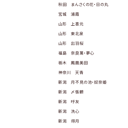
秋田 まんさくの花・日の丸
宮城 浦霞
山形 上喜元
山形 東北泉
山形 出羽桜
福島 奈良萬・夢心
栃木 鳳凰美田
神奈川 天青
新潟 月不見の池・奴奈姫
新潟 〆張鶴
新潟 呼友
新潟 洗心
新潟 得月