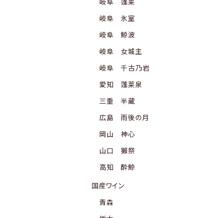
岐阜 蓬莱
岐阜 氷室
岐阜 鯨波
岐阜 女城主
岐阜 千古乃岩
愛知 蓬莱泉
三重 半蔵
広島 雨後の月
岡山 神心
山口 獺祭
高知 酔鯨
国産ワイン
青森