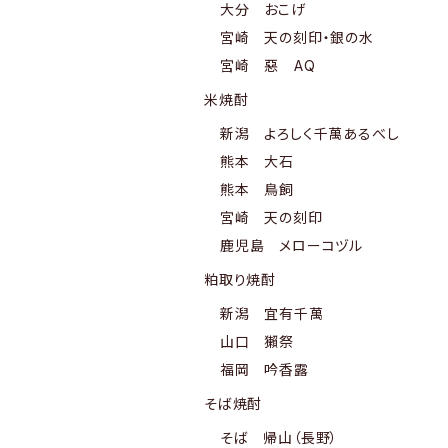
大分 おこげ
宮崎 天の刻印・銀の水
宮崎 惡 AQ
米焼酎
新潟 よろしく千萬あるべし
熊本 大石
熊本 鳥飼
宮崎 天の刻印
鹿児島 メローコヅル
粕取り焼酎
新潟 宜有千萬
山口 獺祭
福岡 吟香露
そば焼酎
そば 帰山（長野）