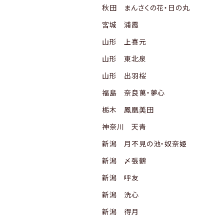
秋田 まんさくの花・日の丸
宮城 浦霞
山形 上喜元
山形 東北泉
山形 出羽桜
福島 奈良萬・夢心
栃木 鳳凰美田
神奈川 天青
新潟 月不見の池・奴奈姫
新潟 〆張鶴
新潟 呼友
新潟 洗心
新潟 得月