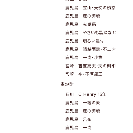
鹿児島 宝山・天使の誘惑
鹿児島 蔵の師魂
鹿児島 赤兎馬
鹿児島 やきいも黒瀬など
鹿児島 明るい農村
鹿児島 晴耕雨読・不二才
鹿児島 一尚・小牧
宮崎 吉宝亮天・天の刻印
宮崎 牢・不阿羅王
麦焼酎
石川 O Henry 15年
鹿児島 一粒の麦
鹿児島 蔵の師魂
鹿児島 呂布
鹿児島 一尚