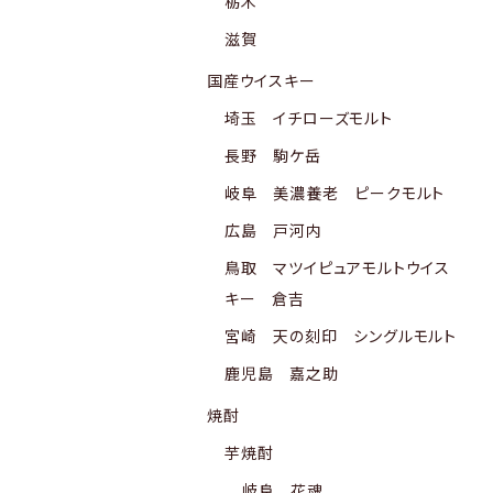
栃木
滋賀
国産ウイスキー
埼玉 イチローズモルト
長野 駒ケ岳
岐阜 美濃養老 ピークモルト
広島 戸河内
鳥取 マツイピュアモルトウイス
キー 倉吉
宮崎 天の刻印 シングルモルト
鹿児島 嘉之助
焼酎
芋焼酎
岐阜 花魂