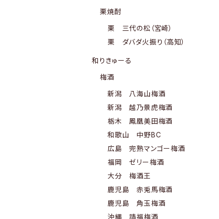
栗焼酎
栗 三代の松（宮崎）
栗 ダバダ火振り（高知）
和りきゅーる
梅酒
新潟 八海山梅酒
新潟 越乃景虎梅酒
栃木 鳳凰美田梅酒
和歌山 中野BC
広島 完熟マンゴー梅酒
福岡 ゼリー梅酒
大分 梅酒王
鹿児島 赤兎馬梅酒
鹿児島 角玉梅酒
沖縄 請福梅酒