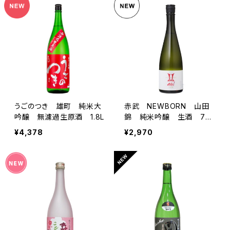
うごのつき 雄町 純米大
赤武 NEWBORN 山田
吟醸 無濾過生原酒 1.8L
錦 純米吟醸 生酒 720
ml
¥4,378
¥2,970