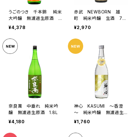
うごのつき 千本錦 純米
赤武 NEWBORN 雄
大吟醸 無濾過生原酒 1.
町 純米吟醸 生酒 720
8L
ml
¥4,378
¥2,970
奈良萬 中垂れ 純米吟
神心 KASUMI ～香澄
醸 無濾過生原酒 1.8L
～ 純米吟醸 無濾過生原
酒 720ml
¥4,180
¥1,760