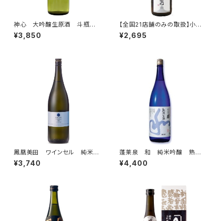
神心 大吟醸生原酒 斗瓶取
【全国21店舗のみの取扱】小左
り 山田錦40％磨き 【2026
衛門 直汲み 純米吟醸 備
¥3,850
¥2,695
年7年瓶詰】 500ml
前雄町 無濾過生酒 720ml
鳳凰美田 ワインセル 純米吟
蓬莱泉 和 純米吟醸 熟成
醸 無濾過本生 1.8L
生酒 1.8L
¥3,740
¥4,400