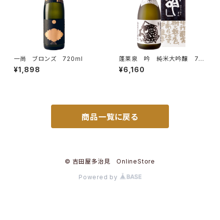
一尚 ブロンズ 720ml
蓬莱泉 吟 純米大吟醸 72
0ml
¥1,898
¥6,160
商品一覧に戻る
© 吉田屋多治見 OnlineStore
Powered by