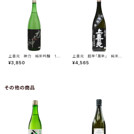
上喜元 神力 純米吟醸 1.8
上喜元 超辛「黒辛」 純米大
L
吟醸45 1.8L
¥3,850
¥4,565
その他の商品