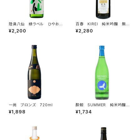
陸奥八仙 緑ラベル ひやおろ
百春 KIREI 純米吟醸 無濾
し 特別純米 720ml
過生原酒 直汲み 720ml
¥2,200
¥2,280
一尚 ブロンズ 720ml
酔鯨 SUMMER 純米吟醸
吟麗 720ml
¥1,898
¥1,734