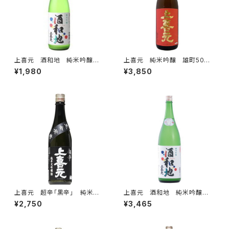
上喜元 酒和地 純米吟醸
上喜元 純米吟醸 雄町50
活性にごり酒生 720ml
1.8L
¥1,980
¥3,850
上喜元 超辛「黒辛」 純米大
上喜元 酒和地 純米吟醸
吟醸45 720ml
活性にごり酒生 1.8L
¥2,750
¥3,465