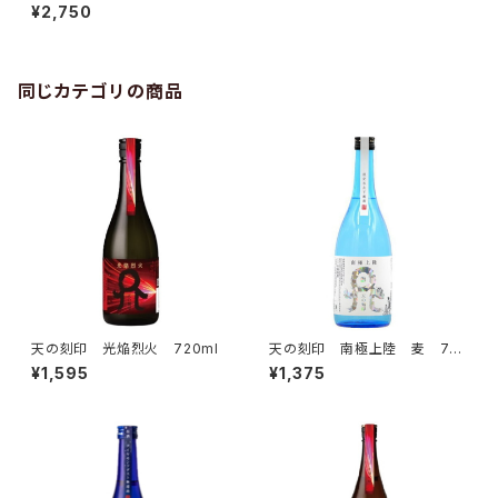
L
¥2,750
同じカテゴリの商品
天の刻印 光焔烈火 720ml
天の刻印 南極上陸 麦 72
0ml
¥1,595
¥1,375