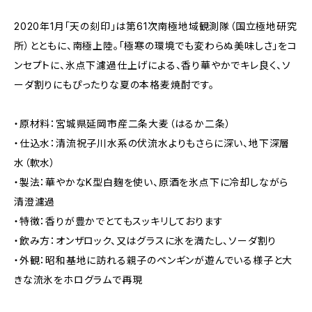
2020年1月「天の刻印」は第61次南極地域観測隊（国立極地研究
所）とともに、南極上陸。「極寒の環境でも変わらぬ美味しさ」をコ
ンセプトに、氷点下濾過仕上げによる、香り華やかでキレ良く、ソ
ーダ割りにもぴったりな夏の本格麦焼酎です。
・原材料：宮城県延岡市産二条大麦（はるか二条）
・仕込水：清流祝子川水系の伏流水よりもさらに深い、地下深層
水（軟水）
・製法：華やかなK型白麹を使い、原酒を氷点下に冷却しながら
清澄濾過
・特徴：香りが豊かでとてもスッキリしております
・飲み方：オンザロック、又はグラスに氷を満たし、ソーダ割り
・外観：昭和基地に訪れる親子のペンギンが遊んでいる様子と大
きな流氷をホログラムで再現