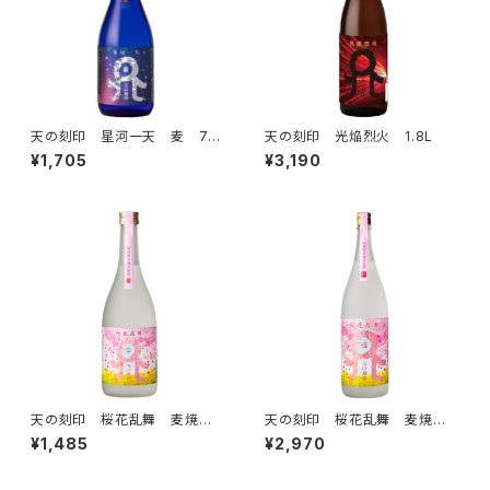
天の刻印 星河一天 麦 72
天の刻印 光焔烈火 1.8L
0ml
¥1,705
¥3,190
天の刻印 桜花乱舞 麦焼
天の刻印 桜花乱舞 麦焼
酎 720ml
酎 1.8L
¥1,485
¥2,970