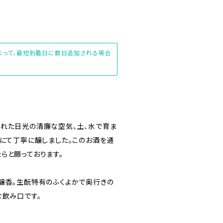
によって、最短到着日に数日追加される場合
れた日光の清廉な空気、土、水で育ま
りにて丁寧に醸しました。このお酒を通
らと願っております。
醸香。生酛特有のふくよかで奥行きの
な飲み口です。