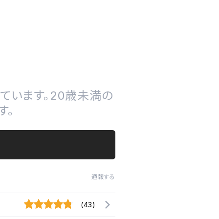
ています。20歳未満の
す。
通報する
(43)