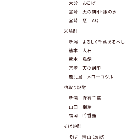
大分 おこげ
宮崎 天の刻印・銀の水
宮崎 惡 AQ
米焼酎
新潟 よろしく千萬あるべし
熊本 大石
熊本 鳥飼
宮崎 天の刻印
鹿児島 メローコヅル
粕取り焼酎
新潟 宜有千萬
山口 獺祭
福岡 吟香露
そば焼酎
そば 帰山（長野）