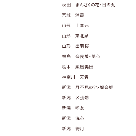
秋田 まんさくの花・日の丸
宮城 浦霞
山形 上喜元
山形 東北泉
山形 出羽桜
福島 奈良萬・夢心
栃木 鳳凰美田
神奈川 天青
新潟 月不見の池・奴奈姫
新潟 〆張鶴
新潟 呼友
新潟 洗心
新潟 得月