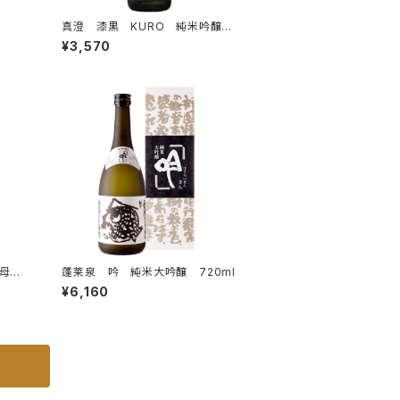
真澄 漆黒 KURO 純米吟醸
1.8L
¥3,570
酵母仕
蓬莱泉 吟 純米大吟醸 720ml
¥6,160