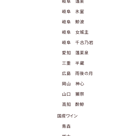
岐阜 蓬莱
岐阜 氷室
岐阜 鯨波
岐阜 女城主
岐阜 千古乃岩
愛知 蓬莱泉
三重 半蔵
広島 雨後の月
岡山 神心
山口 獺祭
高知 酔鯨
国産ワイン
青森