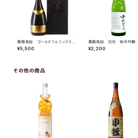
鳳凰美田 ゴールドフェニックス
鳳凰美田 日光 純米吟醸
純米大吟醸 750ml
過本生 720ml
¥5,500
¥2,200
その他の商品