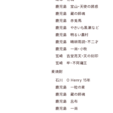
鹿児島 宝山・天使の誘惑
鹿児島 蔵の師魂
鹿児島 赤兎馬
鹿児島 やきいも黒瀬など
鹿児島 明るい農村
鹿児島 晴耕雨読・不二才
鹿児島 一尚・小牧
宮崎 吉宝亮天・天の刻印
宮崎 牢・不阿羅王
麦焼酎
石川 O Henry 15年
鹿児島 一粒の麦
鹿児島 蔵の師魂
鹿児島 呂布
鹿児島 一尚