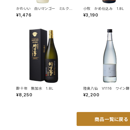
かわいい 白いマンゴー ミルク
小牧 かめ仕込み 1.8L
系リキュール 720ml
¥1,476
¥3,190
酔十年 無加水 1.8L
陸奥八仙 V1116 ワイン
込み 火入 720ml
¥8,250
¥2,200
商品一覧に戻る