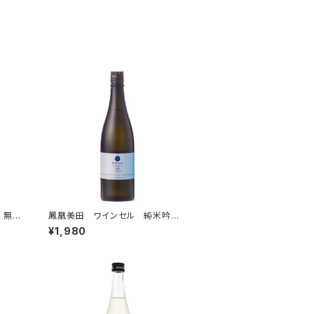
 無濾
鳳凰美田 ワインセル 純米吟
醸 無濾過本生 720ml
¥1,980