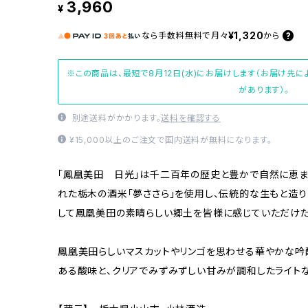
3,960
¥
¥1,320
なら
手数料無料で
月々
から
※この商品は、最短で8月12日(水)にお届けします（お届け先
があります）。
別途送料がかかります。
送料を確認する
¥15,000以上のご注文で国内送料が無料になります。
「鳳凰美田 日光」は千二百年の歴史と豊かで自然に恵ま
れた栃木の酒米「夢ささら」を使用し、伝統的な生もと造
して鳳凰美田の素晴らしい郷土を皆様に感じていただけた
鳳凰美田らしいマスカットやリンゴを思わせる華やかな吟
ある酸味と、クリアでみずみずしい甘みが調和したライト