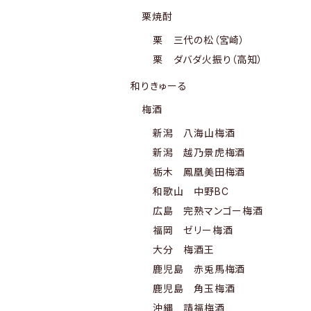
栗焼酎
栗 三代の松（宮崎）
栗 ダバダ火振り（高知）
和りきゅーる
梅酒
新潟 八海山梅酒
新潟 越乃景虎梅酒
栃木 鳳凰美田梅酒
和歌山 中野BC
広島 完熟マンゴー梅酒
福岡 ゼリー梅酒
大分 梅酒王
鹿児島 赤兎馬梅酒
鹿児島 角玉梅酒
沖縄 請福梅酒