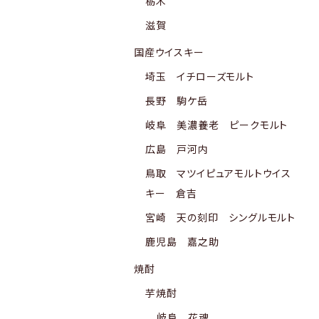
栃木
滋賀
国産ウイスキー
埼玉 イチローズモルト
長野 駒ケ岳
岐阜 美濃養老 ピークモルト
広島 戸河内
鳥取 マツイピュアモルトウイス
キー 倉吉
宮崎 天の刻印 シングルモルト
鹿児島 嘉之助
焼酎
芋焼酎
岐阜 花魂