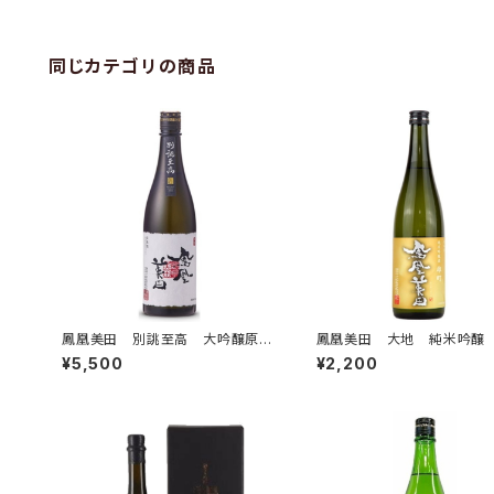
同じカテゴリの商品
鳳凰美田 別誂至高 大吟醸原
鳳凰美田 大地 純米吟醸
酒 瓶燗火入 【専用化粧箱付】
過本生 720ml
¥5,500
¥2,200
720ml