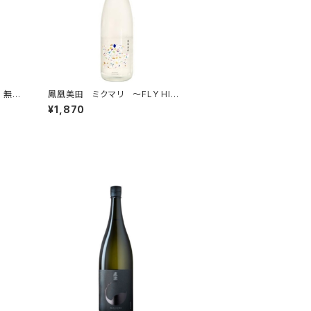
 無濾
鳳凰美田 ミクマリ ～FLY HIG
H～ THE2nd 純米大吟醸生
¥1,870
酒 720ml