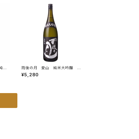
純米
雨後の月 愛山 純米大吟醸 1.
8L
¥5,280