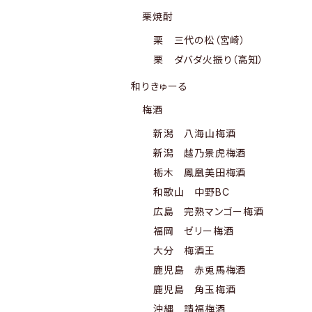
栗焼酎
栗 三代の松（宮崎）
栗 ダバダ火振り（高知）
和りきゅーる
梅酒
新潟 八海山梅酒
新潟 越乃景虎梅酒
栃木 鳳凰美田梅酒
和歌山 中野BC
広島 完熟マンゴー梅酒
福岡 ゼリー梅酒
大分 梅酒王
鹿児島 赤兎馬梅酒
鹿児島 角玉梅酒
沖縄 請福梅酒