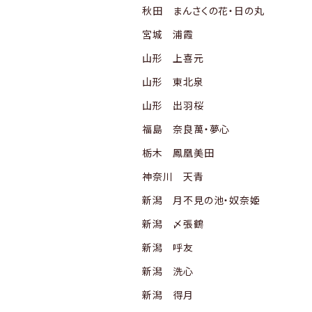
秋田 まんさくの花・日の丸
宮城 浦霞
山形 上喜元
山形 東北泉
山形 出羽桜
福島 奈良萬・夢心
栃木 鳳凰美田
神奈川 天青
新潟 月不見の池・奴奈姫
新潟 〆張鶴
新潟 呼友
新潟 洗心
新潟 得月