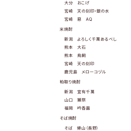
大分 おこげ
宮崎 天の刻印・銀の水
宮崎 惡 AQ
米焼酎
新潟 よろしく千萬あるべし
熊本 大石
熊本 鳥飼
宮崎 天の刻印
鹿児島 メローコヅル
粕取り焼酎
新潟 宜有千萬
山口 獺祭
福岡 吟香露
そば焼酎
そば 帰山（長野）