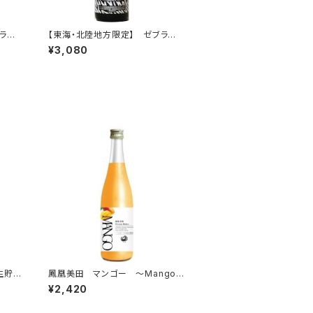
ブラ
【東海・北陸地方限定】 ゼブラ
白麹黒麹ブレンド 1.8L
¥3,080
生貯蔵
鳳凰美田 マンゴー ～Mango 2
026～ 720ml
¥2,420