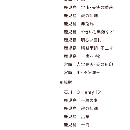
鹿児島 宝山・天使の誘惑
鹿児島 蔵の師魂
鹿児島 赤兎馬
鹿児島 やきいも黒瀬など
鹿児島 明るい農村
鹿児島 晴耕雨読・不二才
鹿児島 一尚・小牧
宮崎 吉宝亮天・天の刻印
宮崎 牢・不阿羅王
麦焼酎
石川 O Henry 15年
鹿児島 一粒の麦
鹿児島 蔵の師魂
鹿児島 呂布
鹿児島 一尚