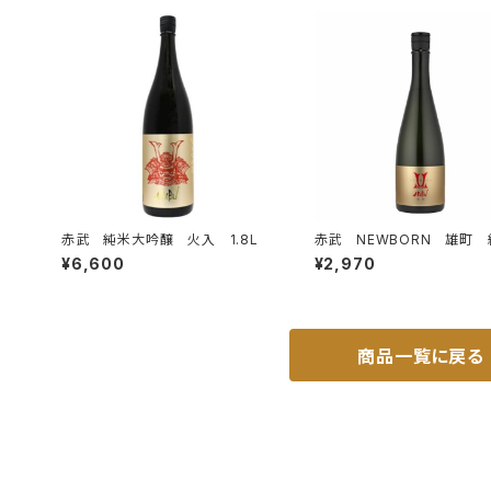
赤武 純米大吟醸 火入 1.8L
赤武 NEWBORN 雄町 
吟醸 生酒 720ml
¥6,600
¥2,970
商品一覧に戻る