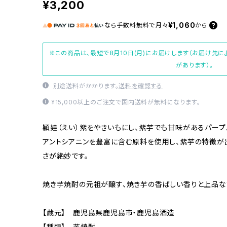
¥3,200
¥1,060
なら
手数料無料で
月々
から
※この商品は、最短で8月10日(月)にお届けします（お届け先
があります）。
別途送料がかかります。
送料を確認する
¥15,000以上のご注文で国内送料が無料になります。
頴娃（えい）紫をやきいもにし、紫芋でも甘味があるパープ
アントシアニンを豊富に含む原料を使用し、紫芋の特徴が
さが絶妙です。
焼き芋焼酎の元祖が醸す、焼き芋の香ばしい香りと上品な
【蔵元】 鹿児島県鹿児島市・鹿児島酒造
【種類】 芋焼酎