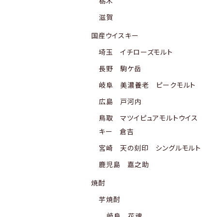
栃木
滋賀
国産ウイスキー
埼玉 イチローズモルト
長野 駒ケ岳
岐阜 美濃養老 ピークモルト
広島 戸河内
鳥取 マツイピュアモルトウイス
キー 倉吉
宮崎 天の刻印 シングルモルト
鹿児島 嘉之助
焼酎
芋焼酎
岐阜 花魂