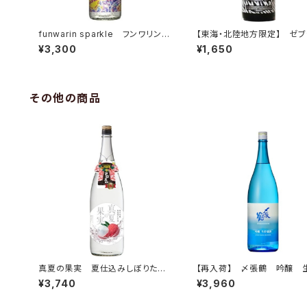
funwarin sparkle フンワリン
【東海・北陸地方限定】 ゼ
スパークル 27度 1.8L
白麹黒麹ブレンド 720ml
¥3,300
¥1,650
その他の商品
真夏の果実 夏仕込みしぼりた
【再入荷】 〆張鶴 吟醸 
て 純米吟醸 無濾過生原酒 1.
酒 1.8L
¥3,740
¥3,960
8L