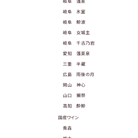
岐阜 蓬莱
岐阜 氷室
岐阜 鯨波
岐阜 女城主
岐阜 千古乃岩
愛知 蓬莱泉
三重 半蔵
広島 雨後の月
岡山 神心
山口 獺祭
高知 酔鯨
国産ワイン
青森