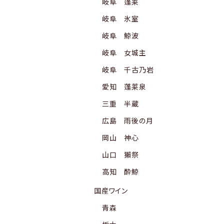
岐阜 蓬莱
岐阜 氷室
岐阜 鯨波
岐阜 女城主
岐阜 千古乃岩
愛知 蓬莱泉
三重 半蔵
広島 雨後の月
岡山 神心
山口 獺祭
高知 酔鯨
国産ワイン
青森