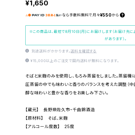
¥1,650
¥550
なら
手数料無料で
月々
から
※この商品は、最短で8月10日(月)にお届けします（お届け先
があります）。
別途送料がかかります。
送料を確認する
¥15,000以上のご注文で国内送料が無料になります。
そばと米麹のみを使用し、もろみ蒸留をしました。蒸留機
圧蒸留の中でも味わいと香りのバランスを考えた調整（中
醇な味わいと豊かな香りをお楽しみ下さい。
【蔵元】 長野県佐久市・千曲錦酒造
【原材料】 そば、米麹
【アルコール度数】 25度