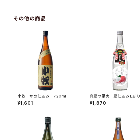
その他の商品
小牧 かめ仕込み 720ml
真夏の果実 夏仕込みしぼ
て 純米吟醸 無濾過生原
¥1,601
¥1,870
20ml