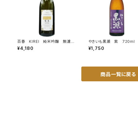
百春 KIREI 純米吟醸 無濾過
やきいも黒瀬 紫 720ml
生原酒 直汲み 1.8L
¥4,180
¥1,750
商品一覧に戻る