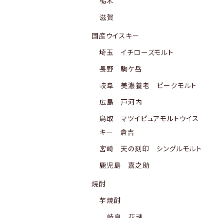
栃木
滋賀
国産ウイスキー
埼玉 イチローズモルト
長野 駒ケ岳
岐阜 美濃養老 ピークモルト
広島 戸河内
鳥取 マツイピュアモルトウイス
キー 倉吉
宮崎 天の刻印 シングルモルト
鹿児島 嘉之助
焼酎
芋焼酎
岐阜 花魂