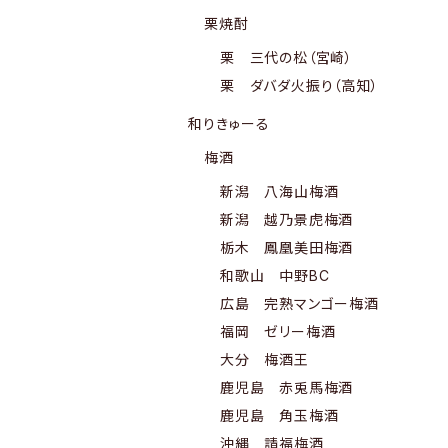
栗焼酎
栗 三代の松（宮崎）
栗 ダバダ火振り（高知）
和りきゅーる
梅酒
新潟 八海山梅酒
新潟 越乃景虎梅酒
栃木 鳳凰美田梅酒
和歌山 中野BC
広島 完熟マンゴー梅酒
福岡 ゼリー梅酒
大分 梅酒王
鹿児島 赤兎馬梅酒
鹿児島 角玉梅酒
沖縄 請福梅酒