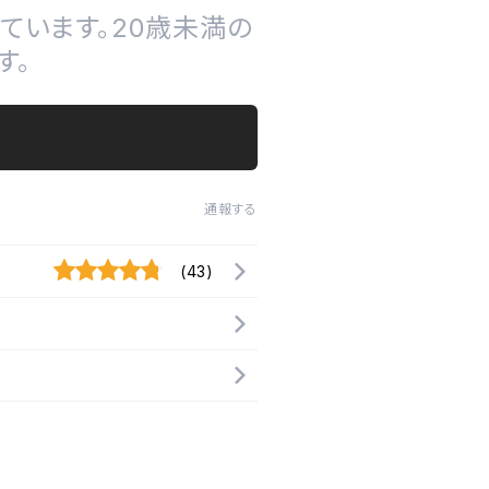
ています。20歳未満の
す。
通報する
(43)