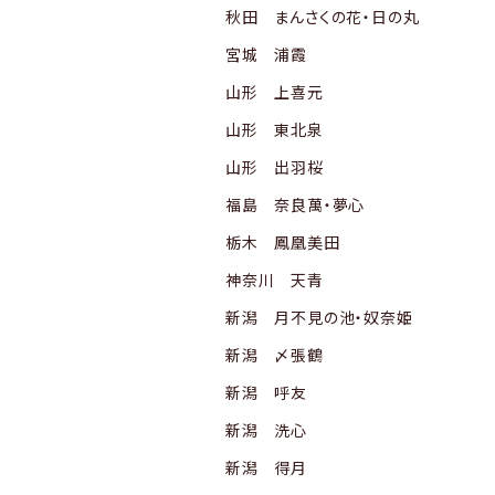
秋田 まんさくの花・日の丸
宮城 浦霞
山形 上喜元
山形 東北泉
山形 出羽桜
福島 奈良萬・夢心
栃木 鳳凰美田
神奈川 天青
新潟 月不見の池・奴奈姫
新潟 〆張鶴
新潟 呼友
新潟 洗心
新潟 得月