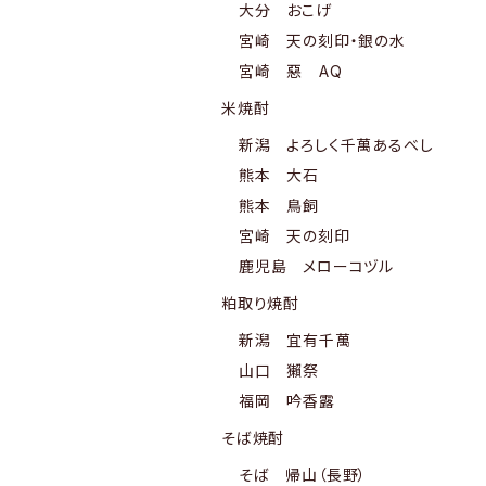
大分 おこげ
宮崎 天の刻印・銀の水
宮崎 惡 AQ
米焼酎
新潟 よろしく千萬あるべし
熊本 大石
熊本 鳥飼
宮崎 天の刻印
鹿児島 メローコヅル
粕取り焼酎
新潟 宜有千萬
山口 獺祭
福岡 吟香露
そば焼酎
そば 帰山（長野）