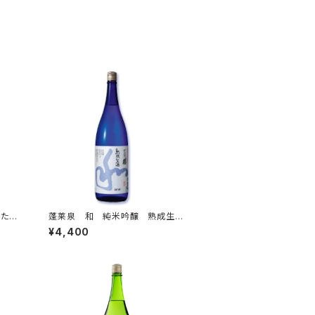
りた
蓬莱泉 和 純米吟醸 熟成生
酒 7
酒 1.8L
¥4,400